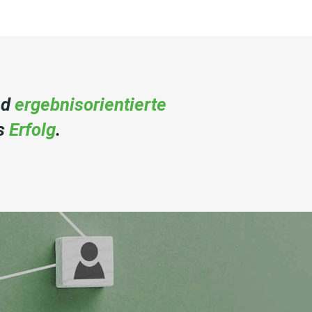
nd
ergebnisorientierte
ns
Erfolg
.