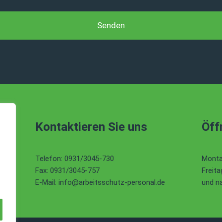
Kontaktieren Sie uns
Öff
Telefon: 0931/3045-730
Monta
Fax: 0931/3045-757
Freita
E-Mail: info@arbeitsschutz-personal.de
und n