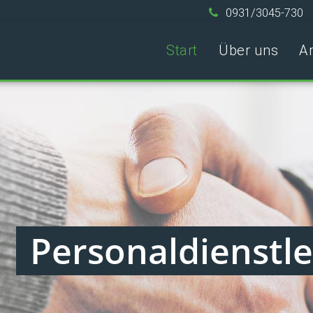
0931/3045-730
Start
Über uns
A
Personaldienstl
aue Lösungen für Kunden u