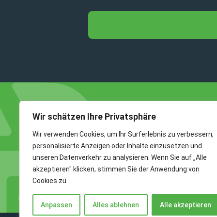
Wir schätzen Ihre Privatsphäre
So finden Sie uns
Wir verwenden Cookies, um Ihr Surferlebnis zu verbessern,
personalisierte Anzeigen oder Inhalte einzusetzen und
A+P GmbH & Co. KG
unseren Datenverkehr zu analysieren. Wenn Sie auf „Alle
Arbeitsschutz+Personal
akzeptieren" klicken, stimmen Sie der Anwendung von
Berliner Platz 2
Cookies zu.
97080 Würzburg
Anpassen
Alles ablehnen
Alle akzeptieren